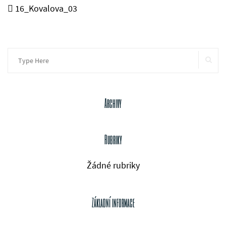
16_Kovalova_03
Search
SE
for:
Archivy
Rubriky
Žádné rubriky
Základní informace