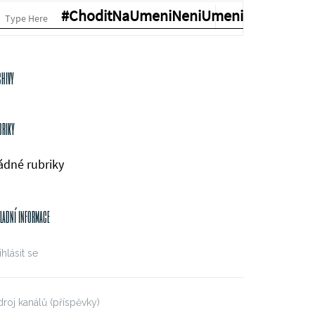
#ChoditNaUmeniNeniUmeni
earch
SEARCH
r:
chivy
briky
ádné rubriky
kladní informace
ihlásit se
roj kanálů (příspěvky)