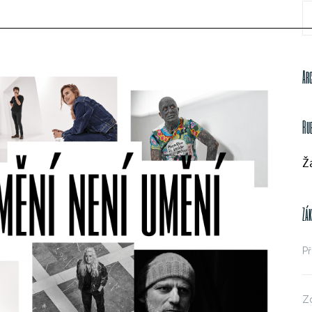
S
fo
Ar
Ru
Ž
Zá
Př
Zd